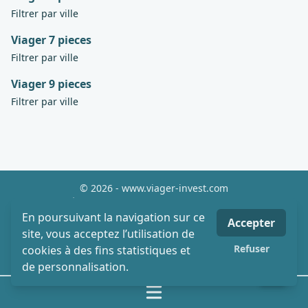
Filtrer par ville
Viager 7 pieces
Filtrer par ville
Viager 9 pieces
Filtrer par ville
© 2026 - www.viager-invest.com
Mentions Légales
Site map
En poursuivant la navigation sur ce
Accepter
MLI - Mon Logiciel Immobilier - Site & logiciel viager
site, vous acceptez l’utilisation de
Honoraires
Refuser
cookies à des fins statistiques et
Partenaires
de personnalisation.