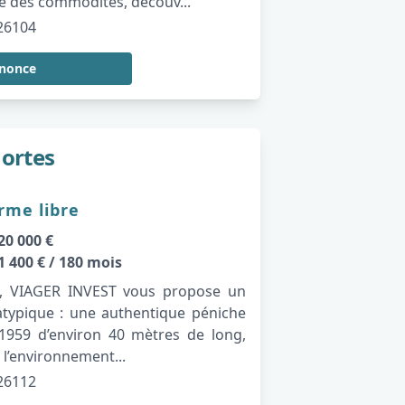
e des commodités, découv...
26104
nnonce
ortes
rme libre
20 000 €
1 400 €
/ 180 mois
té, VIAGER INVEST vous propose un
atypique : une authentique péniche
 1959 d’environ 40 mètres de long,
l’environnement...
26112