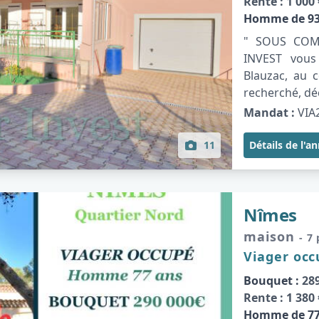
Rente :
1 000 
Homme de 93
" SOUS COMP
INVEST vous
Blauzac, au 
recherché, déc
Mandat :
VIA
11
Détails de l'a
Nîmes
maison
- 7
Viager oc
Bouquet :
289
Rente :
1 380 
Homme de 77