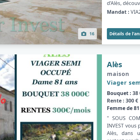
d’Alès, découvr
Mandat :
VIA
16
Détails de l'a
Alès
maison
Viager se
Bouquet :
38 
Rente :
300 €
Femme de 81
" SOUS COMP
INVEST vous 
Alès, dans 