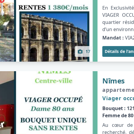
En Exclusivi
VIAGER OCCU
quartier rési
d’un environn
Mandat :
VIA
17
Détails de l'a
Nîmes
appartem
Viager oc
Bouquet :
121
Femme de 80
Au cœur de 
recherché, d