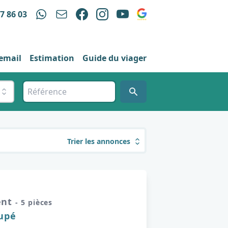
97 86 03
 email
Estimation
Guide du viager
Trier les annonces
ent
- 5 pièces
cupé