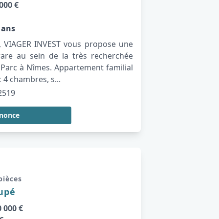
000 €
 ans
té, VIAGER INVEST vous propose une
rare au sein de la très recherchée
Parc à Nîmes. Appartement familial
 4 chambres, s...
2519
nnonce
 pièces
cupé
 000 €