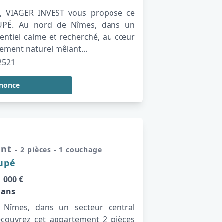
té, VIAGER INVEST vous propose ce
PÉ. Au nord de Nîmes, dans un
dentiel calme et recherché, au cœur
ement naturel mêlant...
2521
nnonce
ent
- 2 pièces
- 1 couchage
cupé
 000 €
 ans
Nîmes, dans un secteur central
écouvrez cet appartement 2 pièces