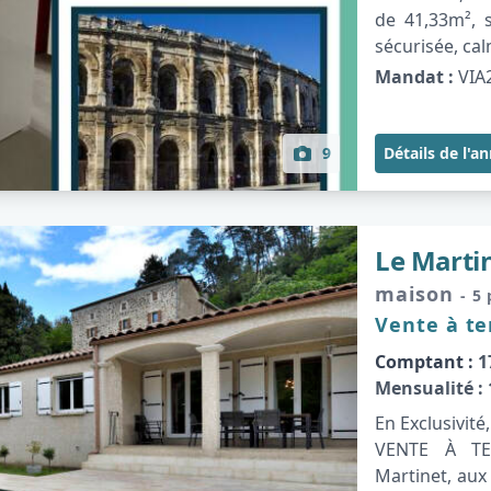
de 41,33m², 
sécurisée, cal
Mandat :
VIA
9
Détails de l'a
Le Marti
maison
- 5
Vente à t
Comptant :
1
Mensualité :
En Exclusivit
VENTE À T
Martinet, aux