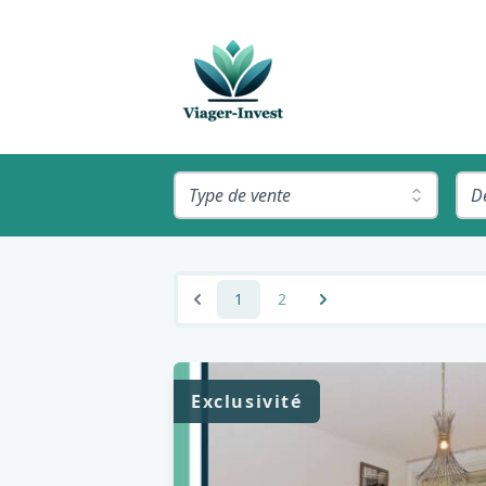
Type de vente
D
1
2
Exclusivité