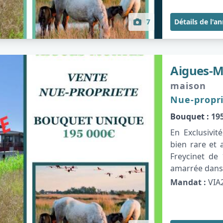
7
Détails de l'a
Aigues-M
maison
Nue-propr
Bouquet :
195
En Exclusivi
bien rare et 
Freycinet de
amarrée dans 
Mandat :
VIA