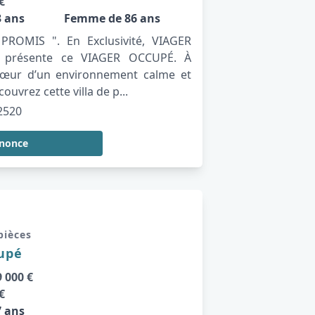
€
 ans
Femme de 86 ans
ROMIS ". En Exclusivité, VIAGER
 présente ce VIAGER OCCUPÉ. À
cœur d’un environnement calme et
ouvrez cette villa de p...
2520
nnonce
 pièces
cupé
 000 €
€
 ans