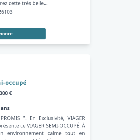
ez cette très belle...
26103
nnonce
mi-occupé
000 €
 ans
ROMIS ". En Exclusivité, VIAGER
présente ce VIAGER SEMI-OCCUPÉ. À
un environnement calme tout en