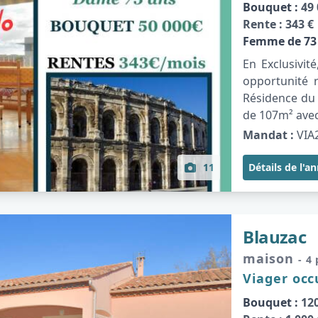
Bouquet :
49 
Rente :
343 €
Femme de 73
En Exclusivi
opportunité 
Résidence du 
de 107m² avec
Mandat :
VIA
11
Détails de l'a
Blauzac
maison
- 4
Viager oc
Bouquet :
120