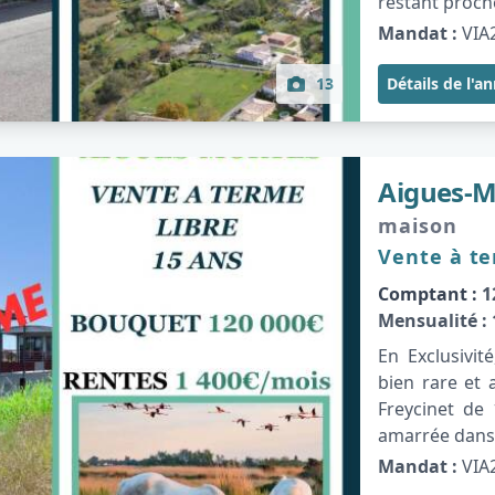
restant proch
Mandat :
VIA
13
Détails de l'a
Aigues-M
maison
Vente à te
Comptant :
1
Mensualité :
En Exclusivi
bien rare et 
Freycinet de
amarrée dans 
Mandat :
VIA