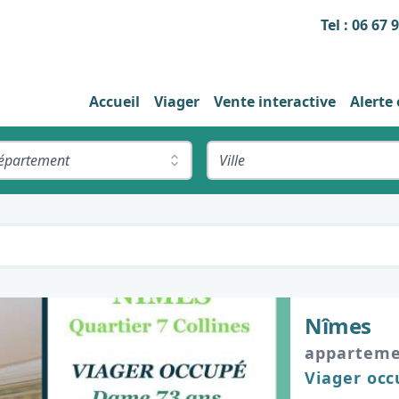
Tel : 06 67 
Accueil
Viager
Vente interactive
Alerte
épartement
Ville
Nîmes
appartem
Viager oc